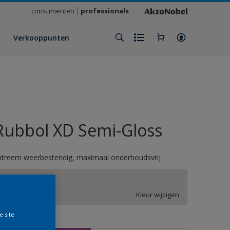
consumenten
professionals
Verkooppunten
Rubbol XD Semi-Gloss
xtreem weerbestendig, maximaal onderhoudsvrij
ZN.00.85
Kleur wijzigen
e site
rootte