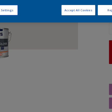
 Settings
Accept All Cookies
Rej
A