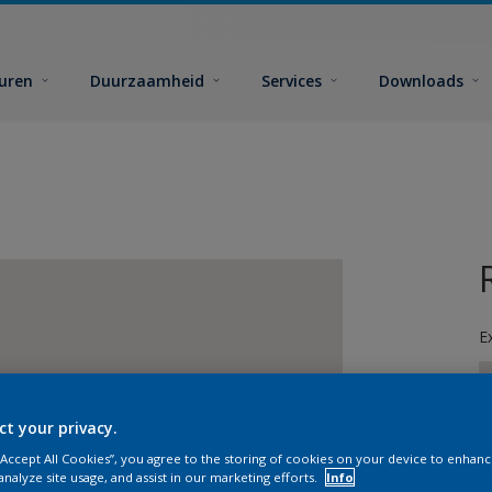
euren
Duurzaamheid
Services
Downloads
E
ct your privacy.
 “Accept All Cookies”, you agree to the storing of cookies on your device to enhanc
G
analyze site usage, and assist in our marketing efforts.
Info