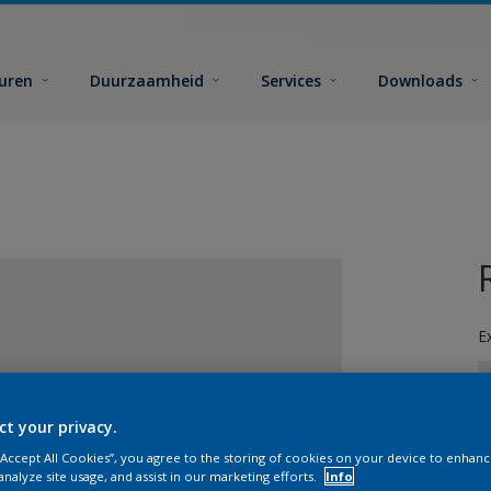
euren
Duurzaamheid
Services
Downloads
E
ct your privacy.
 “Accept All Cookies”, you agree to the storing of cookies on your device to enhanc
G
analyze site usage, and assist in our marketing efforts.
Info