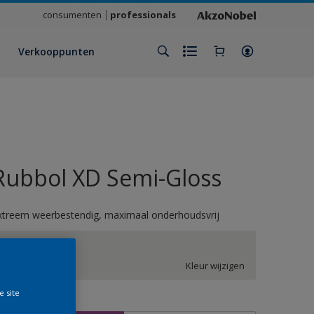
consumenten
professionals
Verkooppunten
Rubbol XD Semi-Gloss
xtreem weerbestendig, maximaal onderhoudsvrij
LN.00.87
Kleur wijzigen
e site
rootte