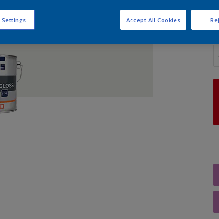
 Settings
Accept All Cookies
Rej
A