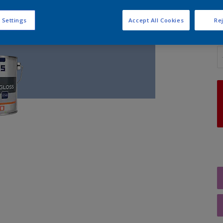
 Settings
Accept All Cookies
Rej
A