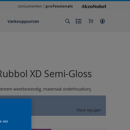
consumenten
professionals
Verkooppunten
Rubbol XD Semi-Gloss
xtreem weerbestendig, maximaal onderhoudsvrij
T9.17.61
Kleur wijzigen
e site
rootte