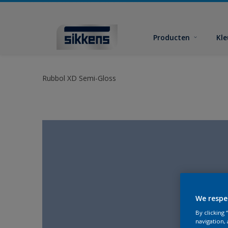
Producten
Kl
Rubbol XD Semi-Gloss
We respe
By clicking
navigation, 