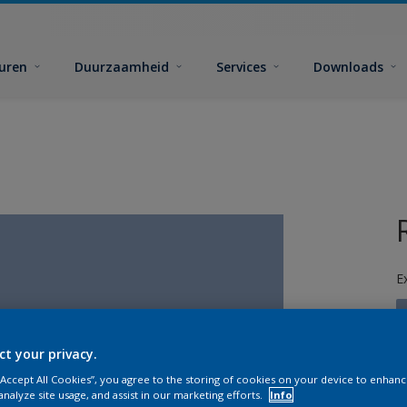
euren
Duurzaamheid
Services
Downloads
E
ct your privacy.
 “Accept All Cookies”, you agree to the storing of cookies on your device to enhanc
G
analyze site usage, and assist in our marketing efforts.
Info