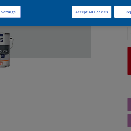
 Settings
Accept All Cookies
Rej
A