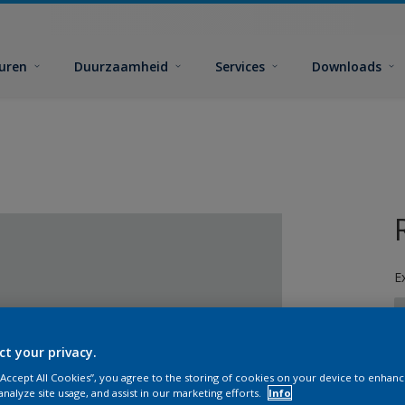
euren
Duurzaamheid
Services
Downloads
E
ct your privacy.
 “Accept All Cookies”, you agree to the storing of cookies on your device to enhanc
G
analyze site usage, and assist in our marketing efforts.
Info