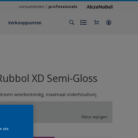
consumenten
professionals
Verkooppunten
Rubbol XD Semi-Gloss
xtreem weerbestendig, maximaal onderhoudsvrij
QN.02.82
Kleur wijzigen
e site
rootte