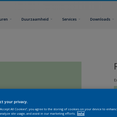
euren
Duurzaamheid
Services
Downloads
E
ct your privacy.
 “Accept All Cookies”, you agree to the storing of cookies on your device to enhanc
G
analyze site usage, and assist in our marketing efforts.
Info