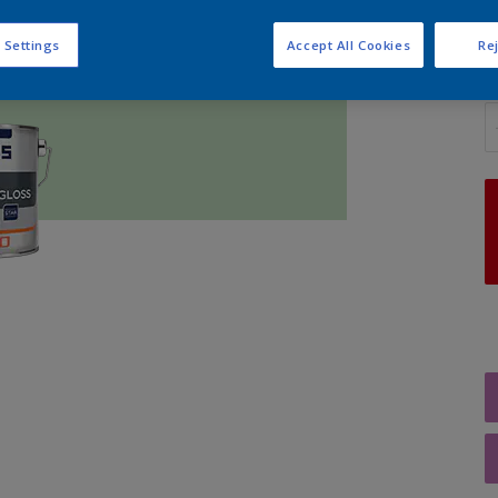
 Settings
Accept All Cookies
Rej
A