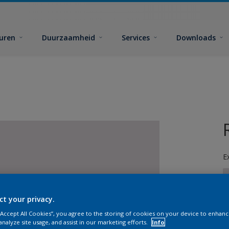
euren
Duurzaamheid
Services
Downloads
E
ct your privacy.
 “Accept All Cookies”, you agree to the storing of cookies on your device to enhanc
G
analyze site usage, and assist in our marketing efforts.
Info