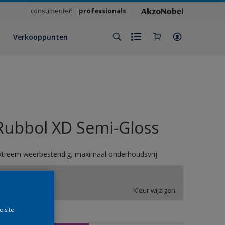
consumenten
professionals
Verkooppunten
Rubbol XD Semi-Gloss
xtreem weerbestendig, maximaal onderhoudsvrij
YN.00.83
Kleur wijzigen
e site
rootte