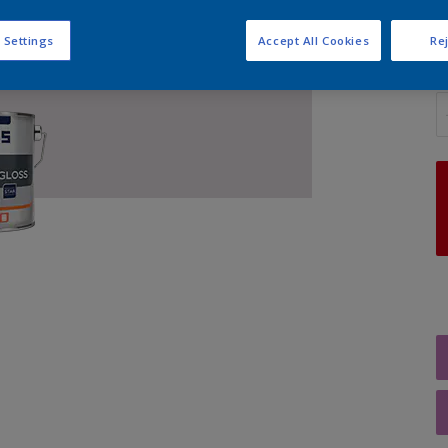
 Settings
Accept All Cookies
Rej
A