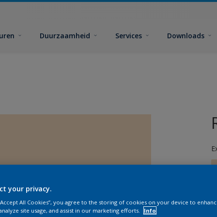
euren
Duurzaamheid
Services
Downloads
E
ct your privacy.
 “Accept All Cookies”, you agree to the storing of cookies on your device to enhanc
G
analyze site usage, and assist in our marketing efforts.
Info