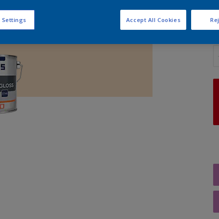
 Settings
Accept All Cookies
Rej
A