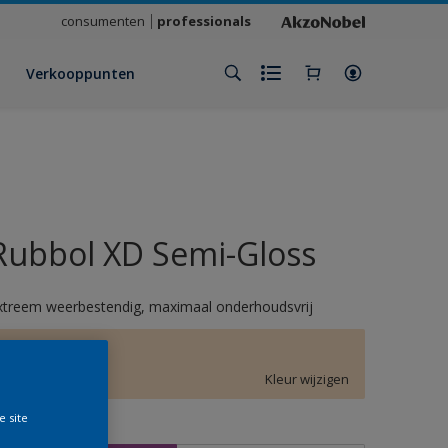
consumenten
professionals
Verkooppunten
Rubbol XD Semi-Gloss
xtreem weerbestendig, maximaal onderhoudsvrij
E7.11.83
Kleur wijzigen
e site
rootte