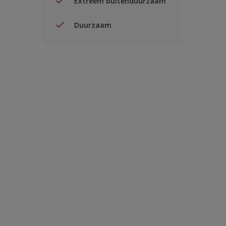
Extreem buitenduurzaam
Duurzaam