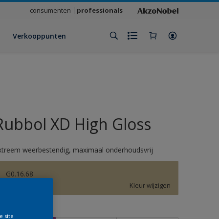
consumenten
professionals
Verkooppunten
Rubbol XD High Gloss
xtreem weerbestendig, maximaal onderhoudsvrij
G0.16.68
Kleur wijzigen
rootte
e site