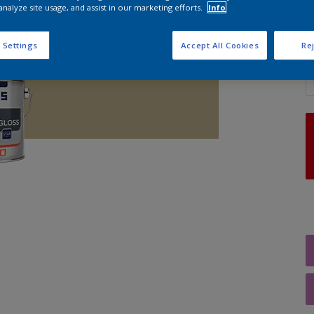
analyze site usage, and assist in our marketing efforts.
Info
 Settings
Accept All Cookies
Rej
A