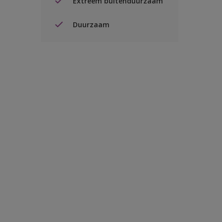
Extreem buitenduurzaam
Duurzaam