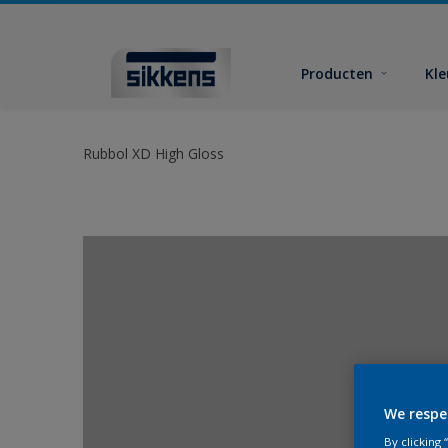
Producten
Kl
Rubbol XD High Gloss
We respe
By clicking