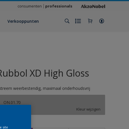
consumenten
professionals
Verkooppunten
Rubbol XD High Gloss
xtreem weerbestendig, maximaal onderhoudsvrij
ON.01.70
Kleur wijzigen
rootte
e site