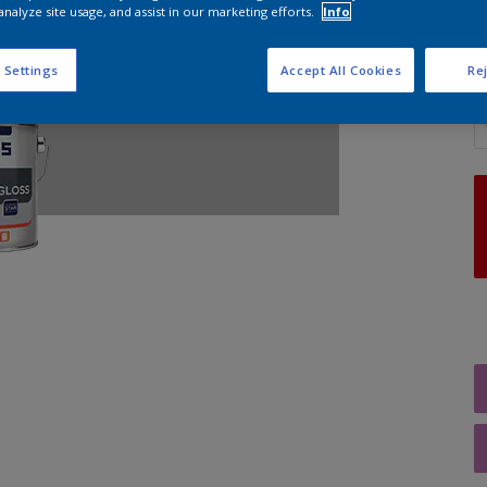
analyze site usage, and assist in our marketing efforts.
Info
 Settings
Accept All Cookies
Rej
A