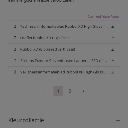
een allergische reactie veroorzaken
Download Adobe Reader
Technisch Informatieblad Rubbol XD High Gloss (PDF)
Leaflet Rubbol XD High Gloss
Rubbol XD (Biobased certficaat)
Sikkens Exterior Solventbased Laquers - EPD of Milieuproductverklaring
Veiligheidsinformatieblad Rubbol XD High Gloss White W05 (MSDS)
1
2
Kleurcollectie