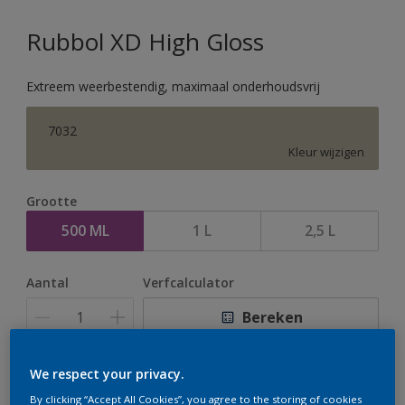
Rubbol XD High Gloss
Extreem weerbestendig, maximaal onderhoudsvrij
7032
Kleur wijzigen
Grootte
500 ML
1 L
2,5 L
Aantal
Verfcalculator
Bereken
We respect your privacy.
Op dit moment is het niet mogelijk dit product online
By clicking “Accept All Cookies”, you agree to the storing of cookies
te bestellen. Houd de website in de gaten, we werken