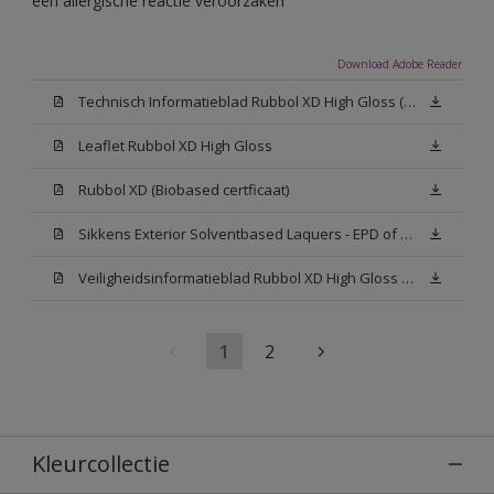
een allergische reactie veroorzaken
Download Adobe Reader
Technisch Informatieblad Rubbol XD High Gloss (PDF)
Leaflet Rubbol XD High Gloss
Rubbol XD (Biobased certficaat)
Sikkens Exterior Solventbased Laquers - EPD of Milieuproductverklaring
Veiligheidsinformatieblad Rubbol XD High Gloss White W05 (MSDS)
1
2
Kleurcollectie