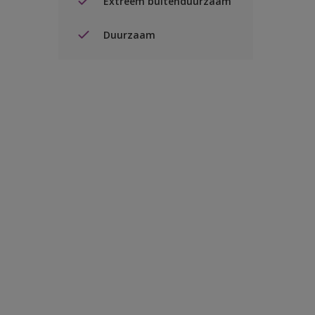
Extreem buitenduurzaam
Duurzaam