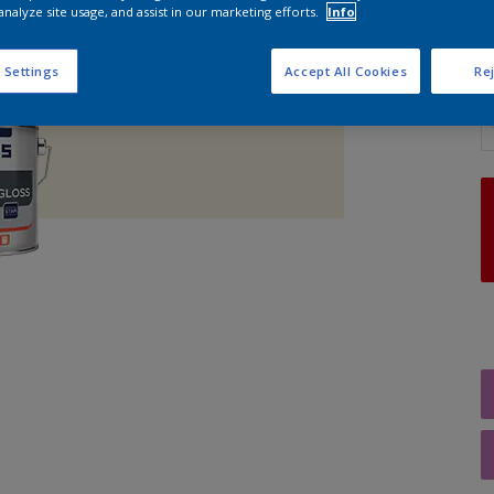
analyze site usage, and assist in our marketing efforts.
Info
 Settings
Accept All Cookies
Rej
A