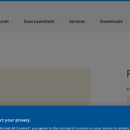
euren
Duurzaamheid
Services
Downloads
E
ct your privacy.
G
 “Accept All Cookies”, you agree to the storing of cookies on your device to enhanc