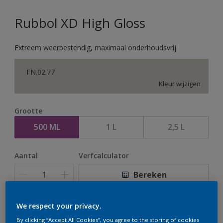
Rubbol XD High Gloss
Extreem weerbestendig, maximaal onderhoudsvrij
FN.02.77
Kleur wijzigen
Grootte
500 ML
1 L
2,5 L
Aantal
Verfcalculator
Bereken
We respect your privacy.
Op dit moment is het niet mogelijk dit product online
By clicking “Accept All Cookies”, you agree to the storing of cookies
te bestellen. Houd de website in de gaten, we werken