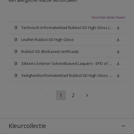
een allergische reactie veroorzaken
Download Adobe Reader
Technisch Informatieblad Rubbol XD High Gloss (PDF)
Leaflet Rubbol XD High Gloss
Rubbol XD (Biobased certficaat)
Sikkens Exterior Solventbased Laquers - EPD of Milieuproductverklaring
Veiligheidsinformatieblad Rubbol XD High Gloss White W05 (MSDS)
1
2
Kleurcollectie