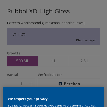
Rubbol XD High Gloss
Extreem weerbestendig, maximaal onderhoudsvrij
V6.11.70
Kleur wijzigen
Grootte
500 ML
1 L
2,5 L
Aantal
Verfcalculator
Bereken
We respect your privacy.
Op dit moment is het niet mogelijk dit product online
By clicking “Accept All Cookies”, you agree to the storing of cookies
te bestellen. Houd de website in de gaten, we werken