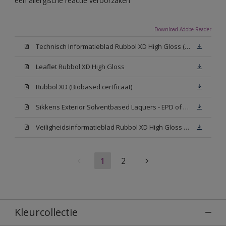
een allergische reactie veroorzaken
Download Adobe Reader
Technisch Informatieblad Rubbol XD High Gloss (PDF)
Leaflet Rubbol XD High Gloss
Rubbol XD (Biobased certficaat)
Sikkens Exterior Solventbased Laquers - EPD of Milieuproductverklaring
Veiligheidsinformatieblad Rubbol XD High Gloss White W05 (MSDS)
1
2
Kleurcollectie