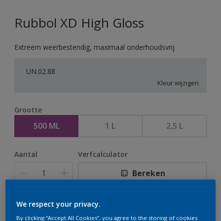
Rubbol XD High Gloss
Extreem weerbestendig, maximaal onderhoudsvrij
UN.02.88
Kleur wijzigen
Grootte
500 ML
1 L
2,5 L
Aantal
Verfcalculator
Bereken
We respect your privacy.
Op dit moment is het niet mogelijk dit product online
By clicking “Accept All Cookies”, you agree to the storing of cookies
te bestellen. Houd de website in de gaten, we werken