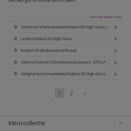
een allergische reactie veroorzaken
Download Adobe Reader
Technisch Informatieblad Rubbol XD High Gloss (PDF)
Leaflet Rubbol XD High Gloss
Rubbol XD (Biobased certficaat)
Sikkens Exterior Solventbased Laquers - EPD of Milieuproductverklaring
Veiligheidsinformatieblad Rubbol XD High Gloss White W05 (MSDS)
1
2
Kleurcollectie