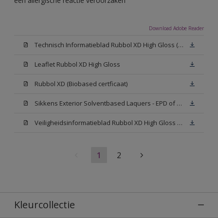
een allergische reactie veroorzaken
Download Adobe Reader
Technisch Informatieblad Rubbol XD High Gloss (PDF)
Leaflet Rubbol XD High Gloss
Rubbol XD (Biobased certficaat)
Sikkens Exterior Solventbased Laquers - EPD of Milieuproductverklaring
Veiligheidsinformatieblad Rubbol XD High Gloss White W05 (MSDS)
1
2
Kleurcollectie