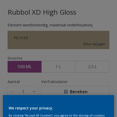
Rubbol XD High Gloss
Extreem weerbestendig, maximaal onderhoudsvrij
F6.13.63
Kleur wijzigen
Grootte
500 ML
1 L
2,5 L
Aantal
Verfcalculator
Bereken
We respect your privacy.
Op dit moment is het niet mogelijk dit product online
By clicking “Accept All Cookies”, you agree to the storing of cookies
te bestellen. Houd de website in de gaten, we werken