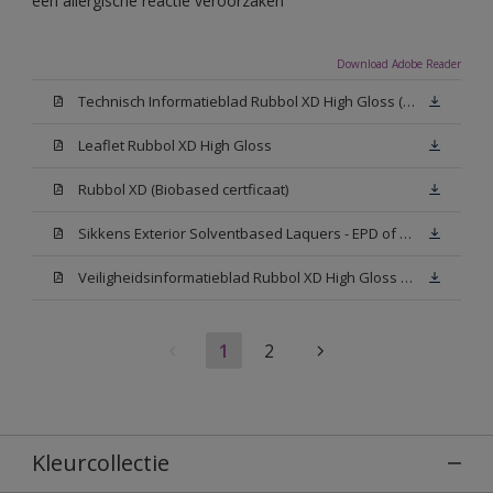
een allergische reactie veroorzaken
Download Adobe Reader
Technisch Informatieblad Rubbol XD High Gloss (PDF)
Leaflet Rubbol XD High Gloss
Rubbol XD (Biobased certficaat)
Sikkens Exterior Solventbased Laquers - EPD of Milieuproductverklaring
Veiligheidsinformatieblad Rubbol XD High Gloss White W05 (MSDS)
1
2
Kleurcollectie