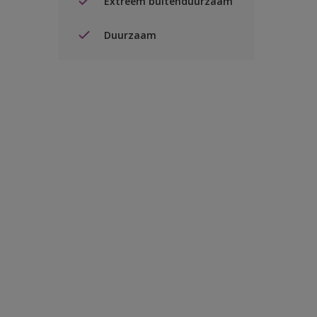
Extreem buitenduurzaam
Duurzaam