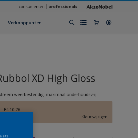
consumenten
professionals
Verkooppunten
Rubbol XD High Gloss
xtreem weerbestendig, maximaal onderhoudsvrij
E4.10.76
Kleur wijzigen
rootte
e site