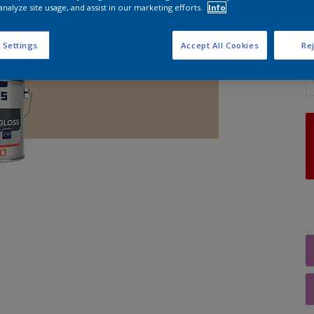
analyze site usage, and assist in our marketing efforts.
Info
 Settings
Accept All Cookies
Rej
A