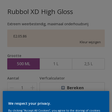
Rubbol XD High Gloss
Extreem weerbestendig, maximaal onderhoudsvrij
E2.05.86
Kleur wijzigen
Grootte
500 ML
1 L
2,5 L
Aantal
Verfcalculator
Bereken
We respect your privacy.
Op dit moment is het niet mogelijk dit product online
By clicking “Accept All Cookies”, you agree to the storing of cookies
te bestellen. Houd de website in de gaten, we werken