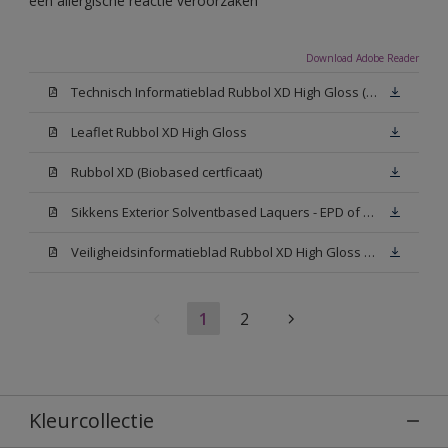
een allergische reactie veroorzaken
Download Adobe Reader
Technisch Informatieblad Rubbol XD High Gloss (PDF)
Leaflet Rubbol XD High Gloss
Rubbol XD (Biobased certficaat)
Sikkens Exterior Solventbased Laquers - EPD of Milieuproductverklaring
Veiligheidsinformatieblad Rubbol XD High Gloss White W05 (MSDS)
1
2
Kleurcollectie