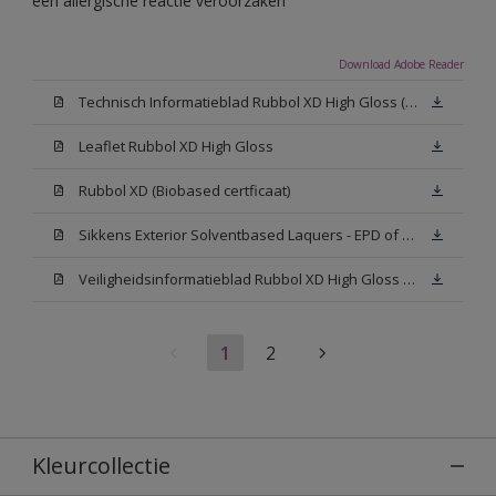
een allergische reactie veroorzaken
Download Adobe Reader
Technisch Informatieblad Rubbol XD High Gloss (PDF)
Leaflet Rubbol XD High Gloss
Rubbol XD (Biobased certficaat)
Sikkens Exterior Solventbased Laquers - EPD of Milieuproductverklaring
Veiligheidsinformatieblad Rubbol XD High Gloss White W05 (MSDS)
1
2
Kleurcollectie