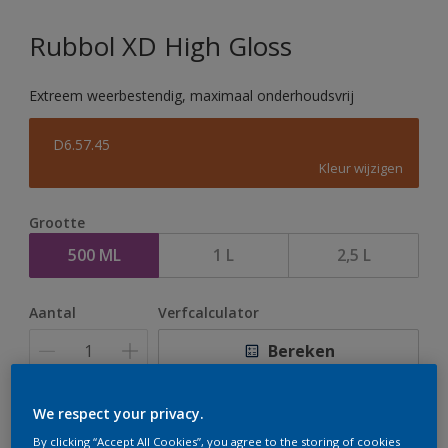
Rubbol XD High Gloss
Extreem weerbestendig, maximaal onderhoudsvrij
D6.57.45
Kleur wijzigen
Grootte
500 ML
1 L
2,5 L
Aantal
Verfcalculator
Bereken
We respect your privacy.
Op dit moment is het niet mogelijk dit product online
By clicking “Accept All Cookies”, you agree to the storing of cookies
te bestellen. Houd de website in de gaten, we werken