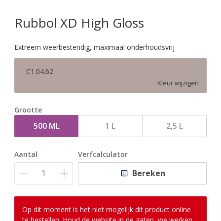
Rubbol XD High Gloss
Extreem weerbestendig, maximaal onderhoudsvrij
C1.04.62
Kleur wijzigen
Grootte
500 ML
1 L
2,5 L
Aantal
Verfcalculator
Bereken
Op dit moment is het niet mogelijk dit product online
te bestellen. Houd de website in de gaten, we werken