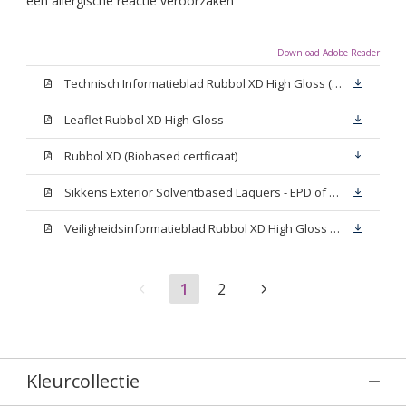
een allergische reactie veroorzaken
Download Adobe Reader
Technisch Informatieblad Rubbol XD High Gloss (PDF)
Leaflet Rubbol XD High Gloss
Rubbol XD (Biobased certficaat)
Sikkens Exterior Solventbased Laquers - EPD of Milieuproductverklaring
Veiligheidsinformatieblad Rubbol XD High Gloss White W05 (MSDS)
1
2
Kleurcollectie