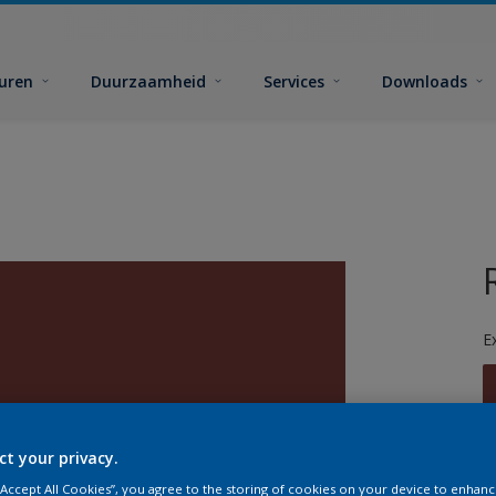
euren
Duurzaamheid
Services
Downloads
E
ct your privacy.
G
 “Accept All Cookies”, you agree to the storing of cookies on your device to enhanc