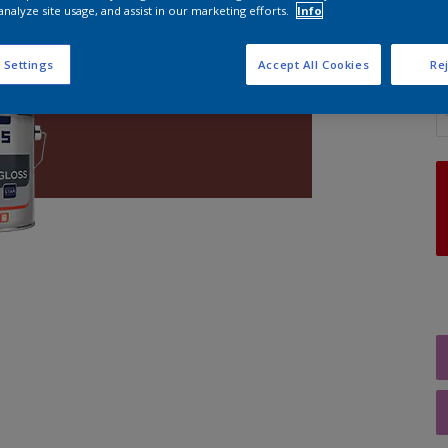
analyze site usage, and assist in our marketing efforts.
Info
 Settings
Accept All Cookies
Rej
A