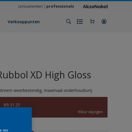
consumenten
professionals
Verkooppunten
Rubbol XD High Gloss
xtreem weerbestendig, maximaal onderhoudsvrij
B9.31.25
Kleur wijzigen
rootte
e site