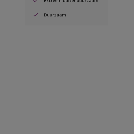
Extreem buitenduurzaam
Duurzaam