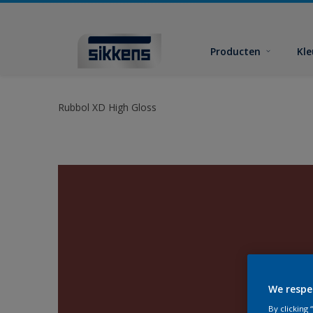
Producten
Kl
Rubbol XD High Gloss
We respe
By clicking