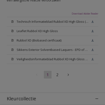
een allergische reactie veroorzaken
Download Adobe Reader
Technisch Informatieblad Rubbol XD High Gloss (PDF)
Leaflet Rubbol XD High Gloss
Rubbol XD (Biobased certficaat)
Sikkens Exterior Solventbased Laquers - EPD of Milieuproductverklaring
Veiligheidsinformatieblad Rubbol XD High Gloss White W05 (MSDS)
1
2
Kleurcollectie