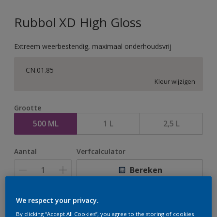
Rubbol XD High Gloss
Extreem weerbestendig, maximaal onderhoudsvrij
CN.01.85
Kleur wijzigen
Grootte
500 ML
1 L
2,5 L
Aantal
Verfcalculator
Bereken
We respect your privacy.
Op dit moment is het niet mogelijk dit product online
By clicking “Accept All Cookies”, you agree to the storing of cookies
te bestellen. Houd de website in de gaten, we werken