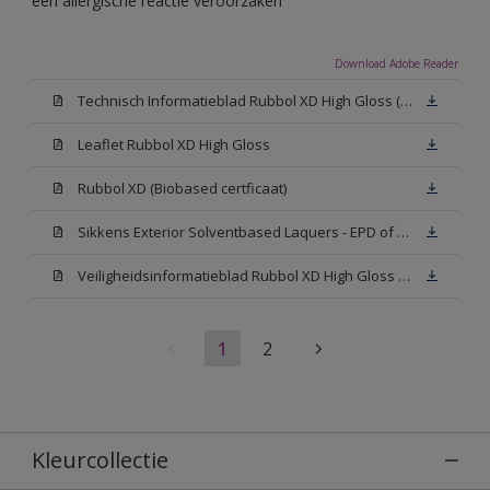
een allergische reactie veroorzaken
Download Adobe Reader
Technisch Informatieblad Rubbol XD High Gloss (PDF)
Leaflet Rubbol XD High Gloss
Rubbol XD (Biobased certficaat)
Sikkens Exterior Solventbased Laquers - EPD of Milieuproductverklaring
Veiligheidsinformatieblad Rubbol XD High Gloss White W05 (MSDS)
1
2
Kleurcollectie