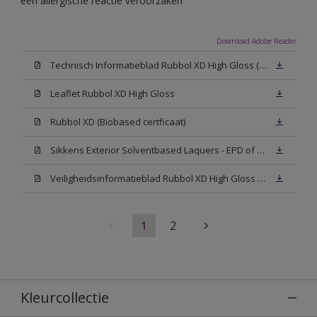
een allergische reactie veroorzaken
Download Adobe Reader
Technisch Informatieblad Rubbol XD High Gloss (PDF)
Leaflet Rubbol XD High Gloss
Rubbol XD (Biobased certficaat)
Sikkens Exterior Solventbased Laquers - EPD of Milieuproductverklaring
Veiligheidsinformatieblad Rubbol XD High Gloss White W05 (MSDS)
1
2
Kleurcollectie