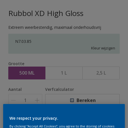
Rubbol XD High Gloss
Extreem weerbestendig, maximaal onderhoudsvrij
N7.03.85
Kleur wijzigen
Grootte
500 ML
1 L
2,5 L
Aantal
Verfcalculator
Bereken
We respect your privacy.
Op dit moment is het niet mogelijk dit product online
By clicking “Accept All Cookies”, you agree to the storing of cookies
te bestellen. Houd de website in de gaten, we werken