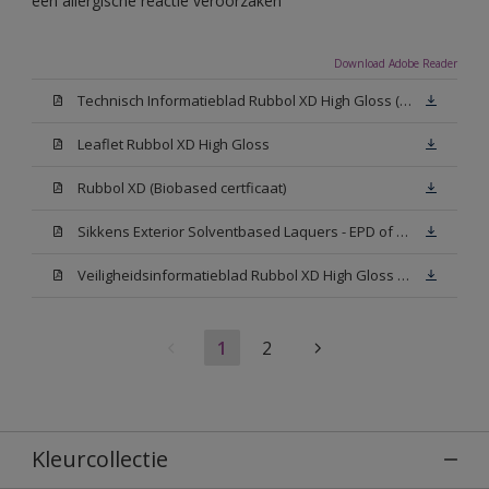
een allergische reactie veroorzaken
Download Adobe Reader
Technisch Informatieblad Rubbol XD High Gloss (PDF)
Leaflet Rubbol XD High Gloss
Rubbol XD (Biobased certficaat)
Sikkens Exterior Solventbased Laquers - EPD of Milieuproductverklaring
Veiligheidsinformatieblad Rubbol XD High Gloss White W05 (MSDS)
1
2
Kleurcollectie