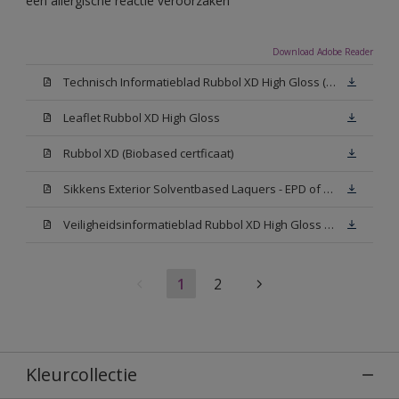
een allergische reactie veroorzaken
Download Adobe Reader
Technisch Informatieblad Rubbol XD High Gloss (PDF)
Leaflet Rubbol XD High Gloss
Rubbol XD (Biobased certficaat)
Sikkens Exterior Solventbased Laquers - EPD of Milieuproductverklaring
Veiligheidsinformatieblad Rubbol XD High Gloss White W05 (MSDS)
1
2
Kleurcollectie