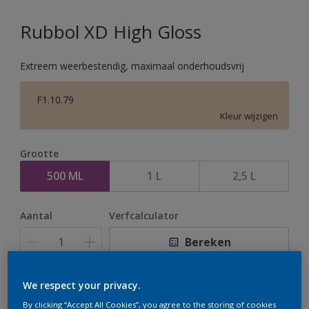
Rubbol XD High Gloss
Extreem weerbestendig, maximaal onderhoudsvrij
F1.10.79
Kleur wijzigen
Grootte
500 ML
1 L
2,5 L
Aantal
Verfcalculator
Bereken
We respect your privacy.
Op dit moment is het niet mogelijk dit product online
By clicking “Accept All Cookies”, you agree to the storing of cookies
te bestellen. Houd de website in de gaten, we werken