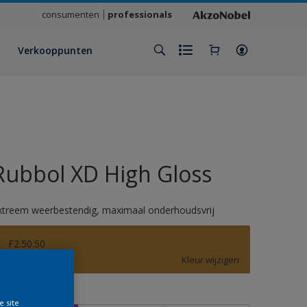
consumenten
professionals
Verkooppunten
Rubbol XD High Gloss
xtreem weerbestendig, maximaal onderhoudsvrij
F2.50.50
Kleur wijzigen
rootte
e site