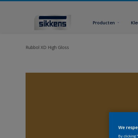
Producten
Kl
Rubbol XD High Gloss
We respe
By clicking