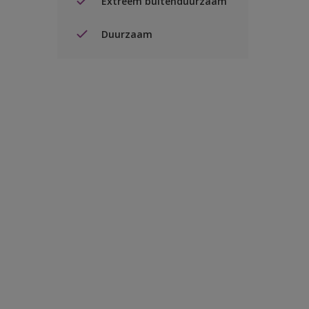
Extreem buitenduurzaam
Duurzaam