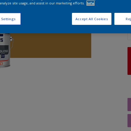
analyze site usage, and assist in our marketing efforts.
Info
 Settings
Accept All Cookies
Rej
A