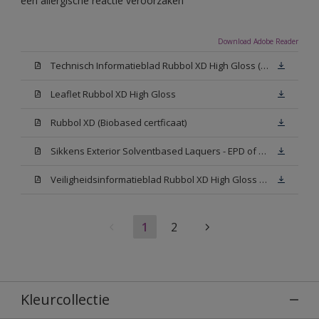
een allergische reactie veroorzaken
Download Adobe Reader
Technisch Informatieblad Rubbol XD High Gloss (PDF)
Leaflet Rubbol XD High Gloss
Rubbol XD (Biobased certficaat)
Sikkens Exterior Solventbased Laquers - EPD of Milieuproductverklaring
Veiligheidsinformatieblad Rubbol XD High Gloss White W05 (MSDS)
1
2
Kleurcollectie