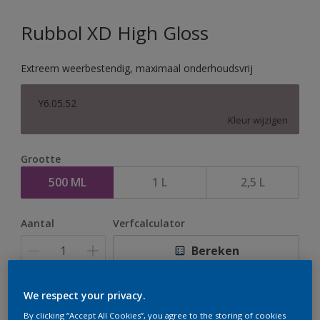
Rubbol XD High Gloss
Extreem weerbestendig, maximaal onderhoudsvrij
Y6.05.52
Kleur wijzigen
Grootte
500 ML
1 L
2,5 L
Aantal
Verfcalculator
Bereken
We respect your privacy.
Op dit moment is het niet mogelijk dit product online
By clicking “Accept All Cookies”, you agree to the storing of cookies
te bestellen. Houd de website in de gaten, we werken