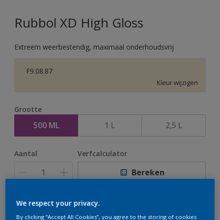
Rubbol XD High Gloss
Extreem weerbestendig, maximaal onderhoudsvrij
F9.08.87
Kleur wijzigen
Grootte
500 ML
1 L
2,5 L
Aantal
Verfcalculator
Bereken
We respect your privacy.
Op dit moment is het niet mogelijk dit product online
By clicking “Accept All Cookies”, you agree to the storing of cookies
te bestellen. Houd de website in de gaten, we werken