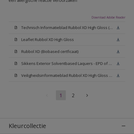
een allergische reactie veroorzaken
Download Adobe Reader
Technisch Informatieblad Rubbol XD High Gloss (PDF)
Leaflet Rubbol XD High Gloss
Rubbol XD (Biobased certficaat)
Sikkens Exterior Solventbased Laquers - EPD of Milieuproductverklaring
Veiligheidsinformatieblad Rubbol XD High Gloss White W05 (MSDS)
1
2
Kleurcollectie