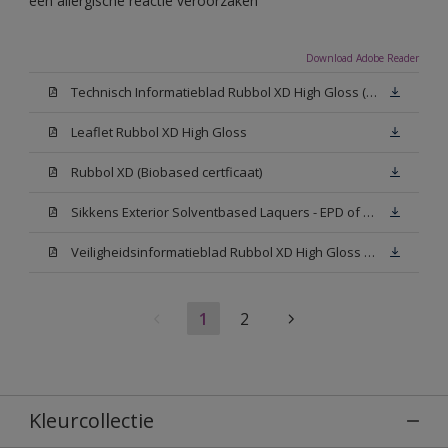
een allergische reactie veroorzaken
Download Adobe Reader
Technisch Informatieblad Rubbol XD High Gloss (PDF)
Leaflet Rubbol XD High Gloss
Rubbol XD (Biobased certficaat)
Sikkens Exterior Solventbased Laquers - EPD of Milieuproductverklaring
Veiligheidsinformatieblad Rubbol XD High Gloss White W05 (MSDS)
1
2
Kleurcollectie