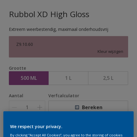
Rubbol XD High Gloss
Extreem weerbestendig, maximaal onderhoudsvrij
Z9.10.60
Kleur wijzigen
Grootte
500 ML
1 L
2,5 L
Aantal
Verfcalculator
Bereken
We respect your privacy.
Op dit moment is het niet mogelijk dit product online
By clicking “Accept All Cookies”, you agree to the storing of cookies
te bestellen. Houd de website in de gaten, we werken