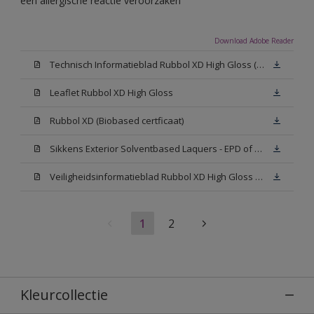
een allergische reactie veroorzaken
Download Adobe Reader
Technisch Informatieblad Rubbol XD High Gloss (PDF)
Leaflet Rubbol XD High Gloss
Rubbol XD (Biobased certficaat)
Sikkens Exterior Solventbased Laquers - EPD of Milieuproductverklaring
Veiligheidsinformatieblad Rubbol XD High Gloss White W05 (MSDS)
1
2
Kleurcollectie