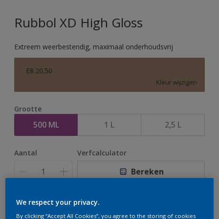
Rubbol XD High Gloss
Extreem weerbestendig, maximaal onderhoudsvrij
E8.20.50
Kleur wijzigen
Grootte
500 ML
1 L
2,5 L
Aantal
Verfcalculator
Bereken
We respect your privacy.
Op dit moment is het niet mogelijk dit product online
By clicking “Accept All Cookies”, you agree to the storing of cookies
te bestellen. Houd de website in de gaten, we werken