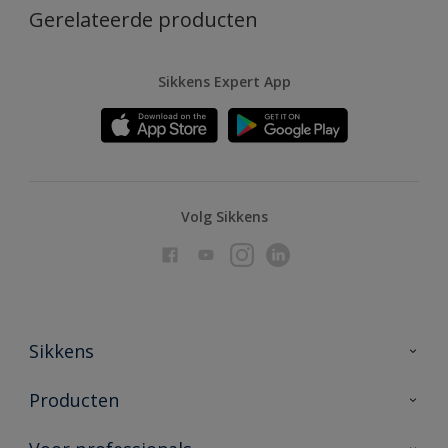
Gerelateerde producten
Sikkens Expert App
Volg Sikkens
Sikkens
Over Sikkens
Producten
AkzoNobel
Producten voor binnen