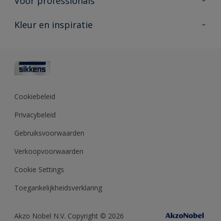
Voor professionals
Duurzaamheid
Producten voor buiten
Veelgestelde vragen
Advies & service
Kleur en inspiratie
Vind je verkooppunt
Contact
Sikkens academy
Informatiebladen
Kleuren
Opdrachtgevers
Downloads
Kleurtesters
Polyfilla Pro
Kleurcollecties
Meesterhand
Kleur van het jaar
Cookiebeleid
Sikkens Center
Kleurhulpmiddelen
Privacybeleid
Kennisbank
Gebruiksvoorwaarden
Verkoopvoorwaarden
Cookie Settings
Toegankelijkheidsverklaring
Akzo Nobel N.V. Copyright © 2026