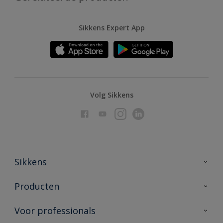
Sikkens Expert App
Volg Sikkens
Sikkens
Over Sikkens
Producten
AkzoNobel
Producten voor binnen
Voor professionals
Duurzaamheid
Producten voor buiten