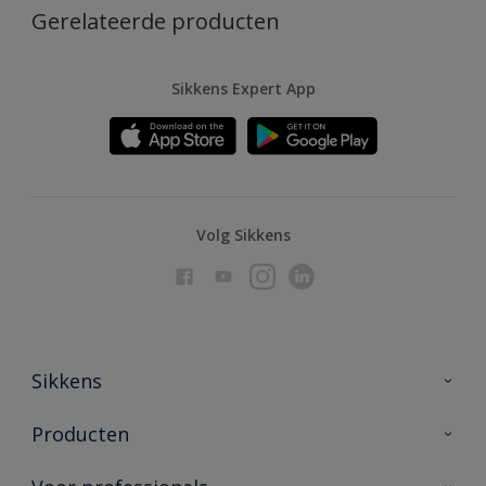
Gerelateerde producten
Sikkens Expert App
Volg Sikkens
Sikkens
Over Sikkens
Producten
AkzoNobel
Producten voor binnen