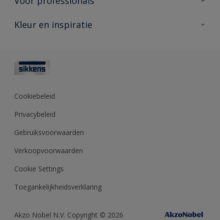
Voor professionals
Duurzaamheid
Producten voor buiten
Veelgestelde vragen
Advies & service
Kleur en inspiratie
Vind je verkooppunt
Contact
Sikkens academy
Informatiebladen
Kleuren
Opdrachtgevers
Downloads
Kleurtesters
Polyfilla Pro
Kleurcollecties
Meesterhand
Kleur van het jaar
Cookiebeleid
Sikkens Center
Kleurhulpmiddelen
Privacybeleid
Kennisbank
Gebruiksvoorwaarden
Verkoopvoorwaarden
Cookie Settings
Toegankelijkheidsverklaring
Akzo Nobel N.V. Copyright © 2026