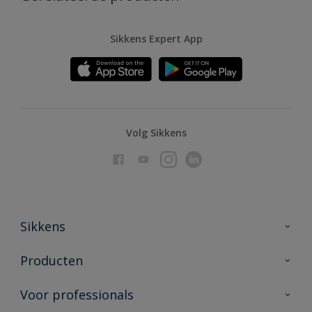
Sikkens Expert App
Volg Sikkens
Sikkens
Over Sikkens
Producten
AkzoNobel
Producten voor binnen
Voor professionals
Duurzaamheid
Producten voor buiten