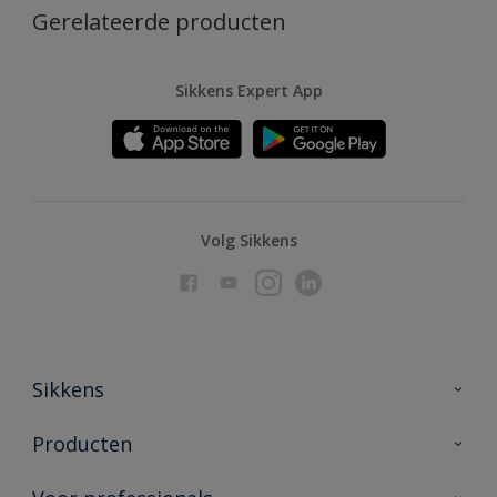
Gerelateerde producten
Sikkens Expert App
Volg Sikkens
Sikkens
Over Sikkens
Producten
AkzoNobel
Producten voor binnen