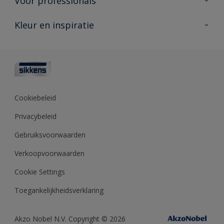
Voor professionals
Duurzaamheid
Producten voor buiten
Veelgestelde vragen
Advies & service
Kleur en inspiratie
Vind je verkooppunt
Contact
Sikkens academy
Informatiebladen
Kleuren
Opdrachtgevers
Downloads
Kleurtesters
Polyfilla Pro
Kleurcollecties
Meesterhand
Kleur van het jaar
Cookiebeleid
Sikkens Center
Kleurhulpmiddelen
Privacybeleid
Kennisbank
Gebruiksvoorwaarden
Verkoopvoorwaarden
Cookie Settings
Toegankelijkheidsverklaring
Akzo Nobel N.V. Copyright © 2026