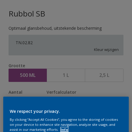
Rubbol SB
Optimaal glansbehoud, uitstekende bescherming
TN.02.82
Kleur wijzigen
Grootte
500 ML
1 L
2,5 L
Aantal
Verfcalculator
Bereken
We respect your privacy.
By clicking “Accept All Cookies”, you agree to the storing of cookies
Op dit moment is het niet mogelijk dit product online
on your device to enhance site navigation, analyze site usage, and
assist in our marketing efforts.
Info
te bestellen. Houd de website in de gaten, we werken