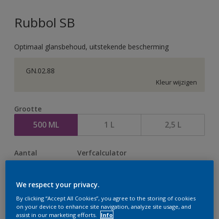
Rubbol SB
Optimaal glansbehoud, uitstekende bescherming
GN.02.88
Kleur wijzigen
Grootte
500 ML
1 L
2,5 L
Aantal
Verfcalculator
Bereken
We respect your privacy.
By clicking “Accept All Cookies”, you agree to the storing of cookies
Op dit moment is het niet mogelijk dit product online
on your device to enhance site navigation, analyze site usage, and
assist in our marketing efforts.
Info
te bestellen. Houd de website in de gaten, we werken