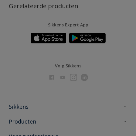
Gerelateerde producten
Sikkens Expert App
Volg Sikkens
Sikkens
Over Sikkens
Producten
AkzoNobel
Producten voor binnen