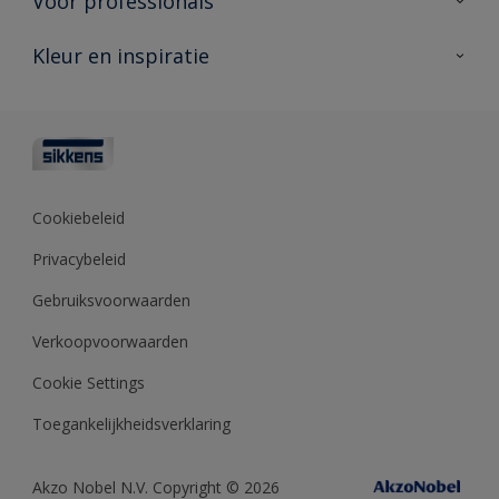
Voor professionals
Duurzaamheid
Producten voor buiten
Veelgestelde vragen
Advies & service
Kleur en inspiratie
Vind je verkooppunt
Contact
Sikkens academy
Informatiebladen
Kleuren
Opdrachtgevers
Downloads
Kleurtesters
Polyfilla Pro
Kleurcollecties
Meesterhand
Kleur van het jaar
Cookiebeleid
Sikkens Center
Kleurhulpmiddelen
Privacybeleid
Kennisbank
Gebruiksvoorwaarden
Verkoopvoorwaarden
Cookie Settings
Toegankelijkheidsverklaring
Akzo Nobel N.V. Copyright © 2026