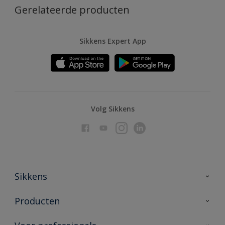
Gerelateerde producten
Sikkens Expert App
Volg Sikkens
Sikkens
Over Sikkens
Producten
AkzoNobel
Producten voor binnen