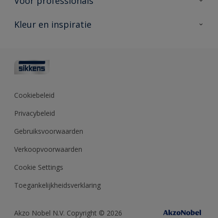
Voor professionals
Duurzaamheid
Producten voor buiten
Veelgestelde vragen
Advies & service
Kleur en inspiratie
Vind je verkooppunt
Contact
Sikkens academy
Informatiebladen
Kleuren
Opdrachtgevers
Downloads
Kleurtesters
Polyfilla Pro
Kleurcollecties
Meesterhand
Kleur van het jaar
Cookiebeleid
Sikkens Center
Kleurhulpmiddelen
Privacybeleid
Kennisbank
Gebruiksvoorwaarden
Verkoopvoorwaarden
Cookie Settings
Toegankelijkheidsverklaring
Akzo Nobel N.V. Copyright © 2026