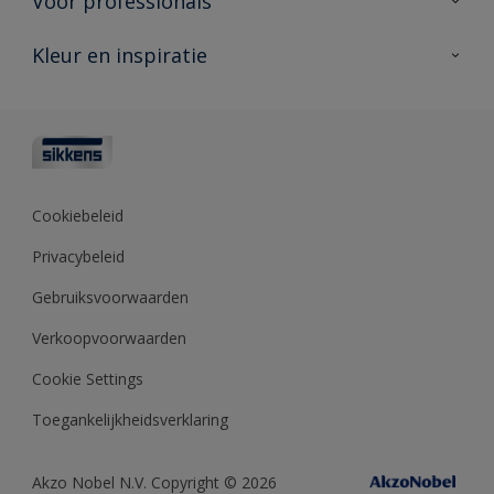
Voor professionals
Duurzaamheid
Producten voor buiten
Veelgestelde vragen
Advies & service
Kleur en inspiratie
Vind je verkooppunt
Contact
Sikkens academy
Informatiebladen
Kleuren
Opdrachtgevers
Downloads
Kleurtesters
Polyfilla Pro
Kleurcollecties
Meesterhand
Kleur van het jaar
Cookiebeleid
Sikkens Center
Kleurhulpmiddelen
Privacybeleid
Kennisbank
Gebruiksvoorwaarden
Verkoopvoorwaarden
Cookie Settings
Toegankelijkheidsverklaring
Akzo Nobel N.V. Copyright © 2026