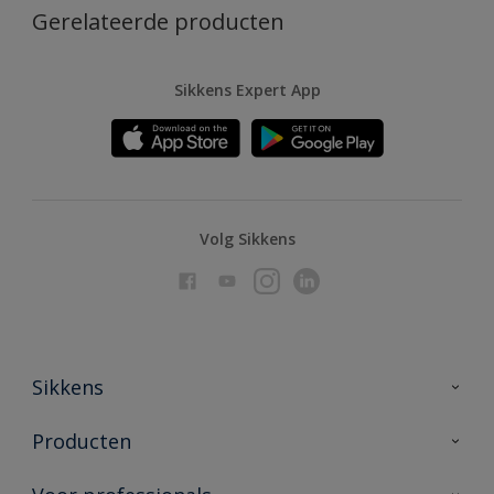
Gerelateerde producten
Sikkens Expert App
Volg Sikkens
Sikkens
Over Sikkens
Producten
AkzoNobel
Producten voor binnen