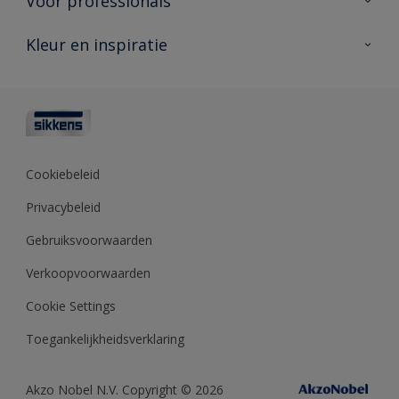
Voor professionals
Duurzaamheid
Producten voor buiten
Veelgestelde vragen
Advies & service
Kleur en inspiratie
Vind je verkooppunt
Contact
Sikkens academy
Informatiebladen
Kleuren
Opdrachtgevers
Downloads
Kleurtesters
Polyfilla Pro
Kleurcollecties
Meesterhand
Kleur van het jaar
Cookiebeleid
Sikkens Center
Kleurhulpmiddelen
Privacybeleid
Kennisbank
Gebruiksvoorwaarden
Verkoopvoorwaarden
Cookie Settings
Toegankelijkheidsverklaring
Akzo Nobel N.V. Copyright © 2026