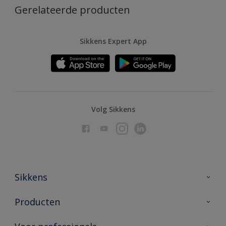
Gerelateerde producten
Sikkens Expert App
Volg Sikkens
Sikkens
Over Sikkens
Producten
AkzoNobel
Producten voor binnen