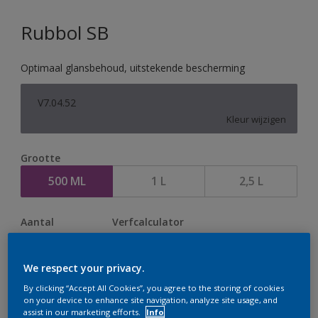
Rubbol SB
Optimaal glansbehoud, uitstekende bescherming
V7.04.52
Kleur wijzigen
Grootte
500 ML
1 L
2,5 L
Aantal
Verfcalculator
Bereken
We respect your privacy.
By clicking “Accept All Cookies”, you agree to the storing of cookies
Op dit moment is het niet mogelijk dit product online
on your device to enhance site navigation, analyze site usage, and
assist in our marketing efforts.
Info
te bestellen. Houd de website in de gaten, we werken