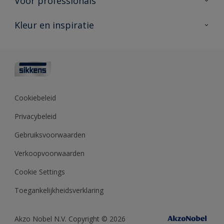
Voor professionals
Duurzaamheid
Producten voor buiten
Veelgestelde vragen
Advies & service
Kleur en inspiratie
Vind je verkooppunt
Contact
Sikkens academy
Informatiebladen
Kleuren
Opdrachtgevers
Downloads
Kleurtesters
Polyfilla Pro
Kleurcollecties
Meesterhand
Kleur van het jaar
Cookiebeleid
Sikkens Center
Kleurhulpmiddelen
Privacybeleid
Kennisbank
Gebruiksvoorwaarden
Verkoopvoorwaarden
Cookie Settings
Toegankelijkheidsverklaring
Akzo Nobel N.V. Copyright © 2026