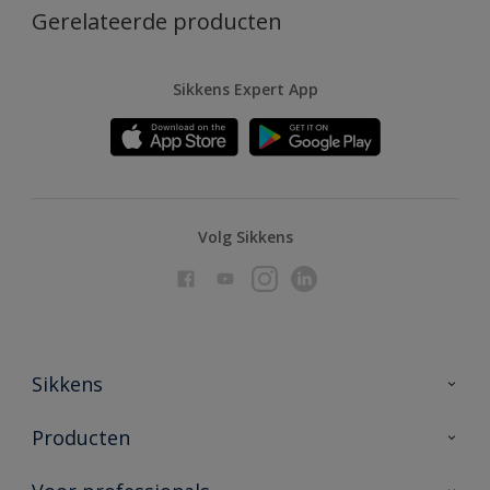
Gerelateerde producten
Sikkens Expert App
Volg Sikkens
Sikkens
Over Sikkens
Producten
AkzoNobel
Producten voor binnen