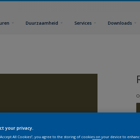
euren
Duurzaamheid
Services
Downloads
O
ct your privacy.
G
 “Accept All Cookies”, you agree to the storing of cookies on your device to enhanc