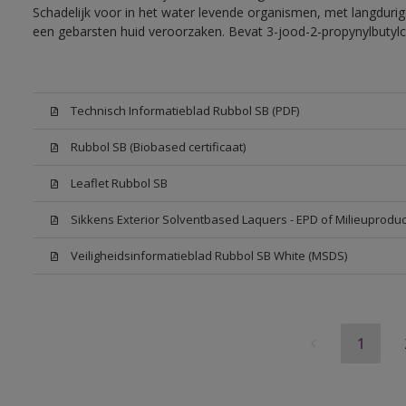
Schadelijk voor in het water levende organismen, met langdurig
een gebarsten huid veroorzaken. Bevat 3-jood-2-propynylbutylc
Technisch Informatieblad Rubbol SB (PDF)
Rubbol SB (Biobased certificaat)
Leaflet Rubbol SB
Sikkens Exterior Solventbased Laquers - EPD of Milieuproduc
Veiligheidsinformatieblad Rubbol SB White (MSDS)
1