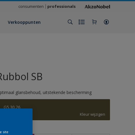
consumenten
professionals
Verkooppunten
Rubbol SB
ptimaal glansbehoud, uitstekende bescherming
G5.30.26
Kleur wijzigen
rootte
e site