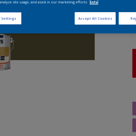
analyze site usage, and assist in our marketing efforts.
Info
 Settings
Accept All Cookies
Rej
A