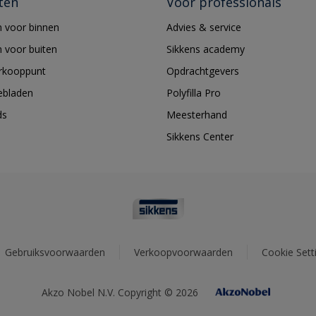
ten
Voor professionals
 voor binnen
Advies & service
 voor buiten
Sikkens academy
erkooppunt
Opdrachtgevers
ebladen
Polyfilla Pro
ds
Meesterhand
Sikkens Center
Gebruiksvoorwaarden
Verkoopvoorwaarden
Cookie Sett
Akzo Nobel N.V. Copyright © 2026