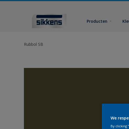
Producten
Kl
Rubbol SB
We respe
By clicking