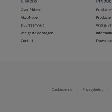
Sikkens
Produc
Over Sikkens
Producten
AkzoNobel
Producten
Duurzaamheid
Vind je v
Veelgestelde vragen
Informati
Contact
Downloa
Cookiebeleid
Privacybeleid