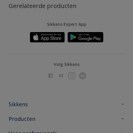
Gerelateerde producten
Sikkens Expert App
Volg Sikkens
Sikkens
Over Sikkens
Producten
AkzoNobel
Producten voor binnen