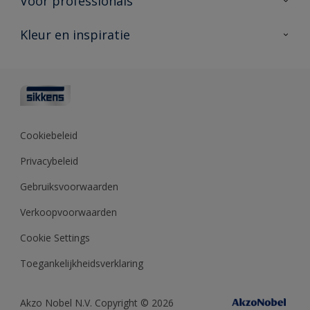
Voor professionals
Duurzaamheid
Producten voor buiten
Veelgestelde vragen
Advies & service
Kleur en inspiratie
Vind je verkooppunt
Contact
Sikkens academy
Informatiebladen
Kleuren
Opdrachtgevers
Downloads
Kleurtesters
Polyfilla Pro
Kleurcollecties
Meesterhand
Kleur van het jaar
Cookiebeleid
Sikkens Center
Kleurhulpmiddelen
Privacybeleid
Kennisbank
Gebruiksvoorwaarden
Verkoopvoorwaarden
Cookie Settings
Toegankelijkheidsverklaring
Akzo Nobel N.V. Copyright © 2026