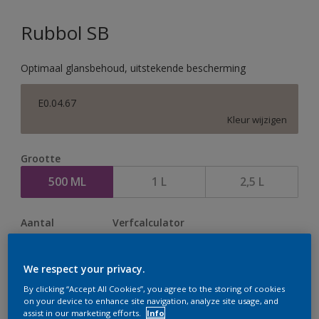
Rubbol SB
Optimaal glansbehoud, uitstekende bescherming
E0.04.67
Kleur wijzigen
Grootte
500 ML
1 L
2,5 L
Aantal
Verfcalculator
Bereken
We respect your privacy.
By clicking “Accept All Cookies”, you agree to the storing of cookies
Op dit moment is het niet mogelijk dit product online
on your device to enhance site navigation, analyze site usage, and
assist in our marketing efforts.
Info
te bestellen. Houd de website in de gaten, we werken