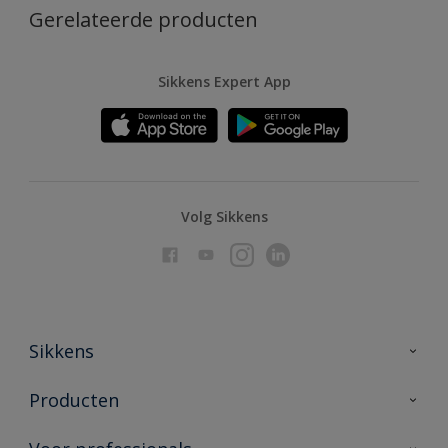
Gerelateerde producten
Sikkens Expert App
Volg Sikkens
Sikkens
Over Sikkens
Producten
AkzoNobel
Producten voor binnen