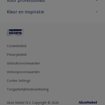
Voor professionals
Duurzaamheid
Producten voor buiten
Veelgestelde vragen
Advies & service
Kleur en inspiratie
Vind je verkooppunt
Contact
Sikkens academy
Informatiebladen
Kleuren
Opdrachtgevers
Downloads
Kleurtesters
Polyfilla Pro
Kleurcollecties
Meesterhand
Kleur van het jaar
Cookiebeleid
Sikkens Center
Kleurhulpmiddelen
Privacybeleid
Kennisbank
Gebruiksvoorwaarden
Verkoopvoorwaarden
Cookie Settings
Toegankelijkheidsverklaring
Akzo Nobel N.V. Copyright © 2026