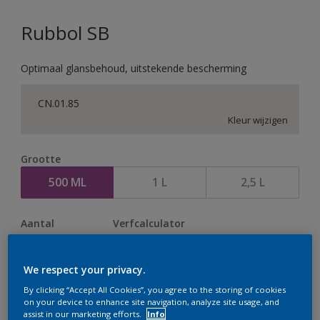
Rubbol SB
Optimaal glansbehoud, uitstekende bescherming
CN.01.85
Kleur wijzigen
Grootte
500 ML
1 L
2,5 L
Aantal
Verfcalculator
Bereken
We respect your privacy.
By clicking “Accept All Cookies”, you agree to the storing of cookies
Op dit moment is het niet mogelijk dit product online
on your device to enhance site navigation, analyze site usage, and
assist in our marketing efforts.
Info
te bestellen. Houd de website in de gaten, we werken