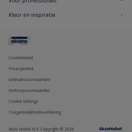
Voor professionals
Duurzaamheid
Producten voor buiten
Veelgestelde vragen
Advies & service
Kleur en inspiratie
Vind je verkooppunt
Contact
Sikkens academy
Informatiebladen
Kleuren
Opdrachtgevers
Downloads
Kleurtesters
Polyfilla Pro
Kleurcollecties
Meesterhand
Kleur van het jaar
Cookiebeleid
Sikkens Center
Kleurhulpmiddelen
Privacybeleid
Kennisbank
Gebruiksvoorwaarden
Verkoopvoorwaarden
Cookie Settings
Toegankelijkheidsverklaring
Akzo Nobel N.V. Copyright © 2026