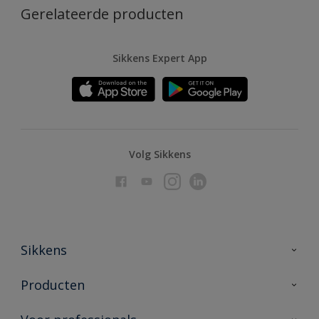
Gerelateerde producten
Sikkens Expert App
Volg Sikkens
Sikkens
Over Sikkens
Producten
AkzoNobel
Producten voor binnen