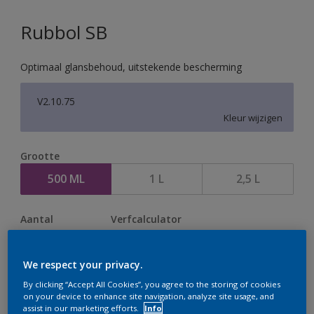
Rubbol SB
Optimaal glansbehoud, uitstekende bescherming
V2.10.75
Kleur wijzigen
Grootte
500 ML
1 L
2,5 L
Aantal
Verfcalculator
Bereken
We respect your privacy.
By clicking “Accept All Cookies”, you agree to the storing of cookies
Op dit moment is het niet mogelijk dit product online
on your device to enhance site navigation, analyze site usage, and
assist in our marketing efforts.
Info
te bestellen. Houd de website in de gaten, we werken