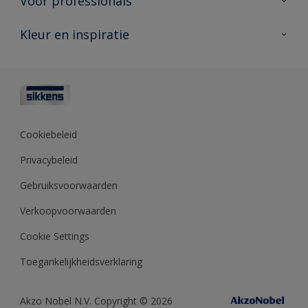
Voor professionals
Duurzaamheid
Producten voor buiten
Veelgestelde vragen
Advies & service
Kleur en inspiratie
Vind je verkooppunt
Contact
Sikkens academy
Informatiebladen
Kleuren
Opdrachtgevers
Downloads
Kleurtesters
Polyfilla Pro
Kleurcollecties
Meesterhand
Kleur van het jaar
Cookiebeleid
Sikkens Center
Kleurhulpmiddelen
Privacybeleid
Kennisbank
Gebruiksvoorwaarden
Verkoopvoorwaarden
Cookie Settings
Toegankelijkheidsverklaring
Akzo Nobel N.V. Copyright © 2026