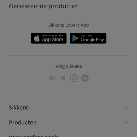
Gerelateerde producten
Sikkens Expert App
Volg Sikkens
Sikkens
Over Sikkens
Producten
AkzoNobel
Producten voor binnen