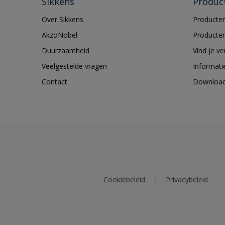
Sikkens
Produc
Over Sikkens
Producten
AkzoNobel
Producten
Duurzaamheid
Vind je v
Veelgestelde vragen
Informati
Contact
Downloa
Cookiebeleid
Privacybeleid