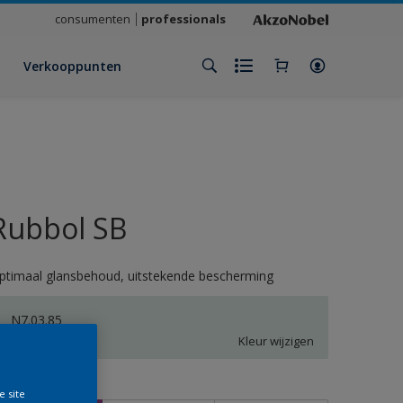
consumenten
professionals
Verkooppunten
Rubbol SB
ptimaal glansbehoud, uitstekende bescherming
N7.03.85
Kleur wijzigen
rootte
e site