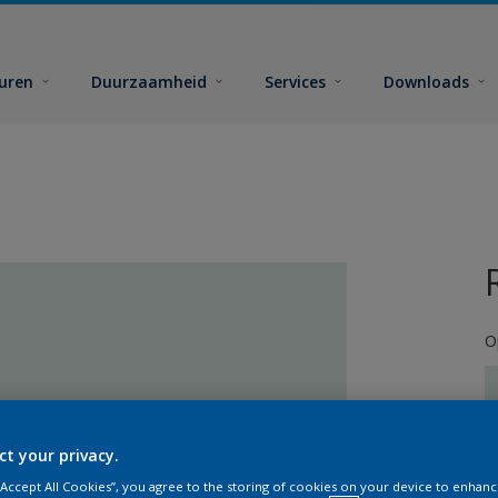
euren
Duurzaamheid
Services
Downloads
O
ct your privacy.
G
 “Accept All Cookies”, you agree to the storing of cookies on your device to enhanc