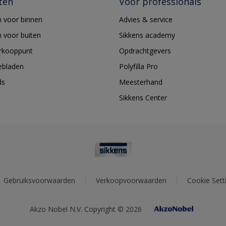
ten
Voor professionals
 voor binnen
Advies & service
 voor buiten
Sikkens academy
erkooppunt
Opdrachtgevers
ebladen
Polyfilla Pro
ds
Meesterhand
Sikkens Center
Gebruiksvoorwaarden
Verkoopvoorwaarden
Cookie Sett
Akzo Nobel N.V. Copyright © 2026