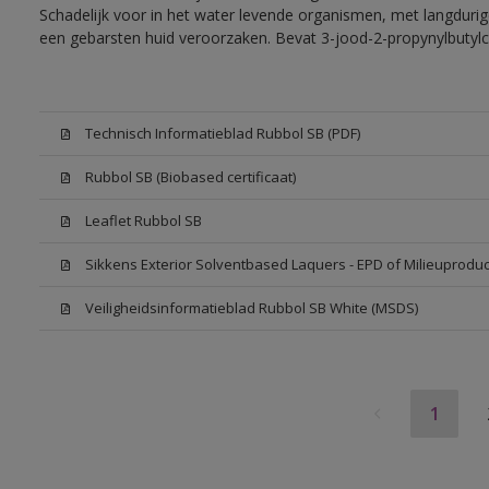
Schadelijk voor in het water levende organismen, met langdurig
een gebarsten huid veroorzaken. Bevat 3-jood-2-propynylbutylc
Technisch Informatieblad Rubbol SB (PDF)
Rubbol SB (Biobased certificaat)
Leaflet Rubbol SB
Sikkens Exterior Solventbased Laquers - EPD of Milieuproduc
Veiligheidsinformatieblad Rubbol SB White (MSDS)
1