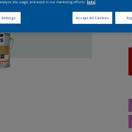
analyze site usage, and assist in our marketing efforts.
Info
 Settings
Accept All Cookies
Rej
A