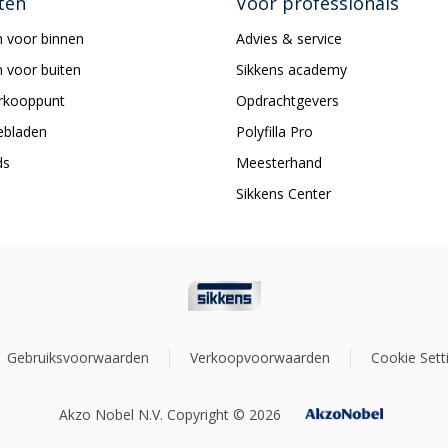
ten
Voor professionals
 voor binnen
Advies & service
 voor buiten
Sikkens academy
erkooppunt
Opdrachtgevers
ebladen
Polyfilla Pro
ds
Meesterhand
Sikkens Center
Gebruiksvoorwaarden
Verkoopvoorwaarden
Cookie Sett
Akzo Nobel N.V. Copyright © 2026