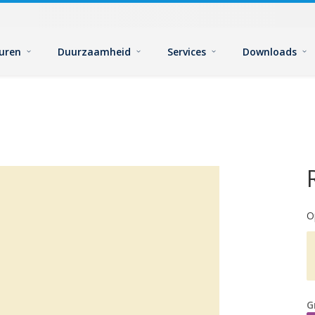
euren
Duurzaamheid
Services
Downloads
O
G