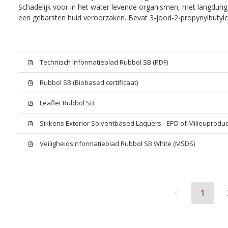
Schadelijk voor in het water levende organismen, met langdurig
een gebarsten huid veroorzaken. Bevat 3-jood-2-propynylbutylc
Technisch Informatieblad Rubbol SB (PDF)
Rubbol SB (Biobased certificaat)
Leaflet Rubbol SB
Sikkens Exterior Solventbased Laquers - EPD of Milieuproduc
Veiligheidsinformatieblad Rubbol SB White (MSDS)
1