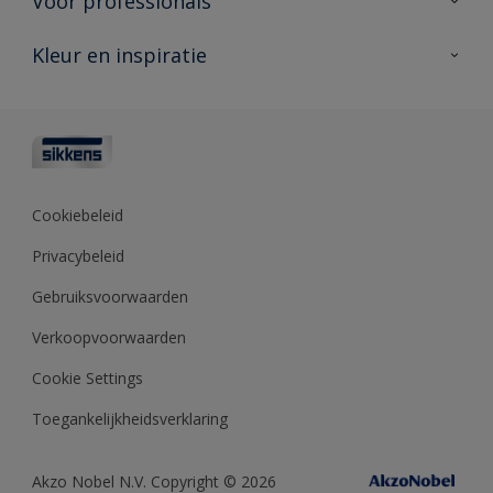
Voor professionals
Duurzaamheid
Producten voor buiten
Veelgestelde vragen
Advies & service
Kleur en inspiratie
Vind je verkooppunt
Contact
Sikkens academy
Informatiebladen
Kleuren
Opdrachtgevers
Downloads
Kleurtesters
Polyfilla Pro
Kleurcollecties
Meesterhand
Kleur van het jaar
Cookiebeleid
Sikkens Center
Kleurhulpmiddelen
Privacybeleid
Kennisbank
Gebruiksvoorwaarden
Verkoopvoorwaarden
Cookie Settings
Toegankelijkheidsverklaring
Akzo Nobel N.V. Copyright © 2026