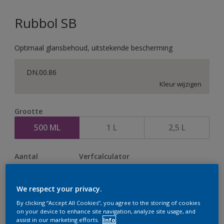
Rubbol SB
Optimaal glansbehoud, uitstekende bescherming
DN.00.86
Kleur wijzigen
Grootte
500 ML
1 L
2,5 L
Aantal
Verfcalculator
Bereken
We respect your privacy.
By clicking “Accept All Cookies”, you agree to the storing of cookies
Op dit moment is het niet mogelijk dit product online
on your device to enhance site navigation, analyze site usage, and
assist in our marketing efforts.
Info
te bestellen. Houd de website in de gaten, we werken