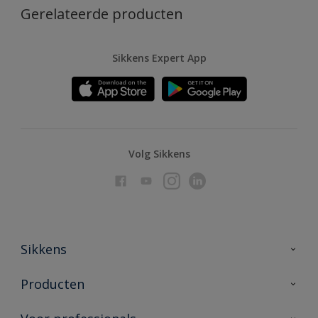
Gerelateerde producten
Sikkens Expert App
Volg Sikkens
Sikkens
Over Sikkens
Producten
AkzoNobel
Producten voor binnen